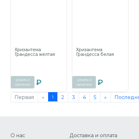
Хризантема
Хризантема
Грандесса желтая
Грандесса белая
узнать о
узнать о
1 490 ₽
1 490 ₽
наличии
наличии
Первая
«
1
2
3
4
5
»
Последн
О нас
Доставка и оплата