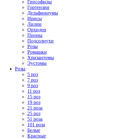
Гипсофилы
Гортензии
Дельфиниумы
Ирисы
Лилии
Орхидеи
Пионы
Подсолнухи
Розы
Ромашки
Хризантемы
Эустомы
Розы
5 роз
7 роз
9 роз
11 роз
15 роз
19 роз
21 роза
25 роз
51 роза
101 роза
Белые
Красные