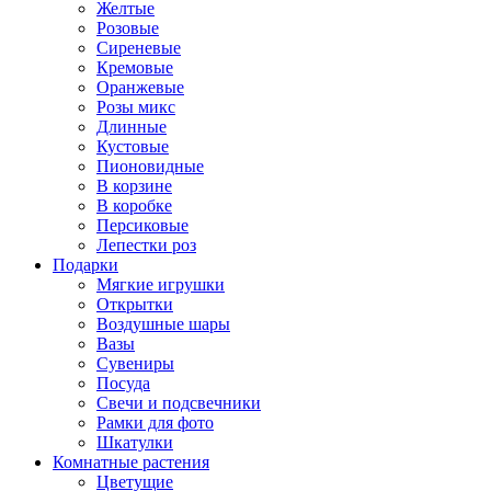
Желтые
Розовые
Сиреневые
Кремовые
Оранжевые
Розы микс
Длинные
Кустовые
Пионовидные
В корзине
В коробке
Персиковые
Лепестки роз
Подарки
Мягкие игрушки
Открытки
Воздушные шары
Вазы
Сувениры
Посуда
Свечи и подсвечники
Рамки для фото
Шкатулки
Комнатные растения
Цветущие