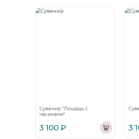
Сувенир "Лошадь с
Сув
часиками"
3 100 ₽
3 