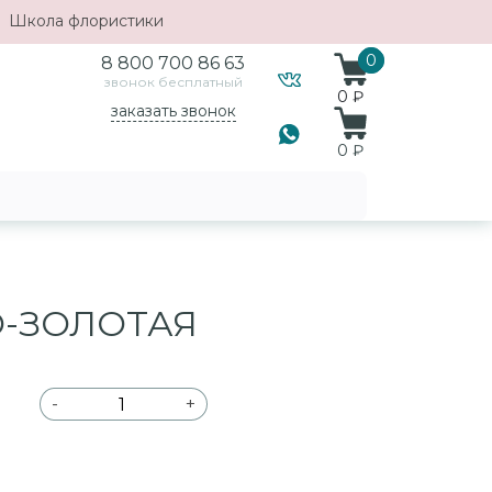
Школа флористики
0
0
8 800 700 86 63
звонок бесплатный
0 ₽
заказать звонок
0
₽
-ЗОЛОТАЯ
-
+