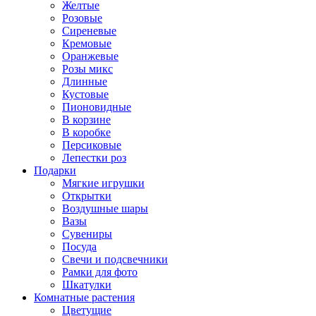
Желтые
Розовые
Сиреневые
Кремовые
Оранжевые
Розы микс
Длинные
Кустовые
Пионовидные
В корзине
В коробке
Персиковые
Лепестки роз
Подарки
Мягкие игрушки
Открытки
Воздушные шары
Вазы
Сувениры
Посуда
Свечи и подсвечники
Рамки для фото
Шкатулки
Комнатные растения
Цветущие