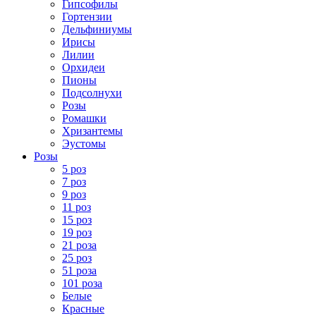
Гипсофилы
Гортензии
Дельфиниумы
Ирисы
Лилии
Орхидеи
Пионы
Подсолнухи
Розы
Ромашки
Хризантемы
Эустомы
Розы
5 роз
7 роз
9 роз
11 роз
15 роз
19 роз
21 роза
25 роз
51 роза
101 роза
Белые
Красные