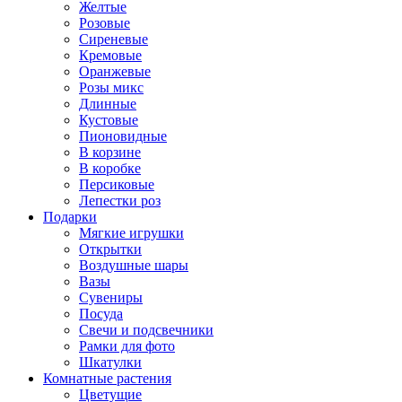
Желтые
Розовые
Сиреневые
Кремовые
Оранжевые
Розы микс
Длинные
Кустовые
Пионовидные
В корзине
В коробке
Персиковые
Лепестки роз
Подарки
Мягкие игрушки
Открытки
Воздушные шары
Вазы
Сувениры
Посуда
Свечи и подсвечники
Рамки для фото
Шкатулки
Комнатные растения
Цветущие