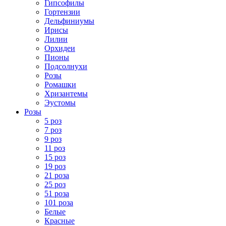
Гипсофилы
Гортензии
Дельфиниумы
Ирисы
Лилии
Орхидеи
Пионы
Подсолнухи
Розы
Ромашки
Хризантемы
Эустомы
Розы
5 роз
7 роз
9 роз
11 роз
15 роз
19 роз
21 роза
25 роз
51 роза
101 роза
Белые
Красные