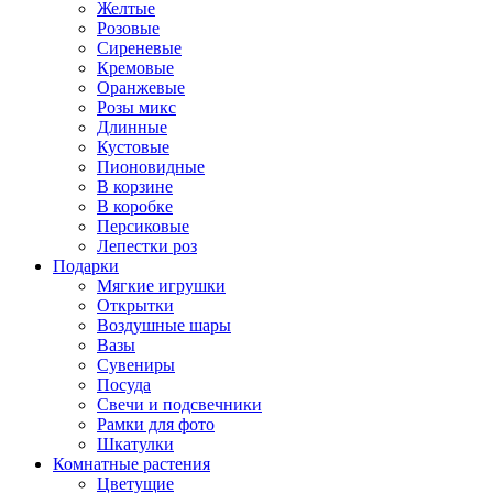
Желтые
Розовые
Сиреневые
Кремовые
Оранжевые
Розы микс
Длинные
Кустовые
Пионовидные
В корзине
В коробке
Персиковые
Лепестки роз
Подарки
Мягкие игрушки
Открытки
Воздушные шары
Вазы
Сувениры
Посуда
Свечи и подсвечники
Рамки для фото
Шкатулки
Комнатные растения
Цветущие