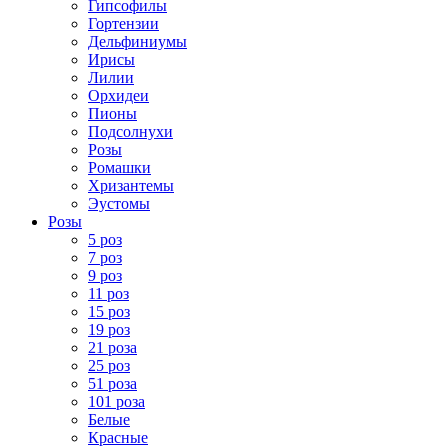
Гипсофилы
Гортензии
Дельфиниумы
Ирисы
Лилии
Орхидеи
Пионы
Подсолнухи
Розы
Ромашки
Хризантемы
Эустомы
Розы
5 роз
7 роз
9 роз
11 роз
15 роз
19 роз
21 роза
25 роз
51 роза
101 роза
Белые
Красные