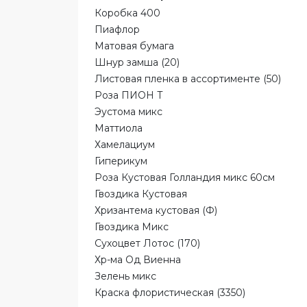
Коробка 400
Пиафлор
Матовая бумага
Шнур замша (20)
Листовая пленка в ассортименте (50)
Роза ПИОН Т
Эустома микс
Маттиола
Хамелациум
Гиперикум
Роза Кустовая Голландия микс 60см
Гвоздика Кустовая
Хризантема кустовая (Ф)
Гвоздика Микс
Сухоцвет Лотос (170)
Хр-ма Од Виенна
Зелень микс
Краска флористическая (3350)