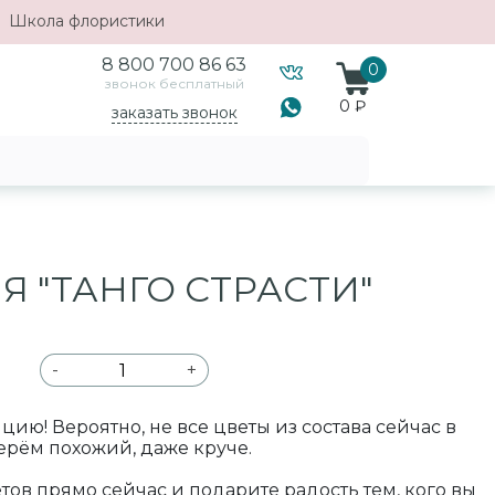
Школа флористики
8 800 700 86 63
0
звонок бесплатный
0 ₽
заказать звонок
 "ТАНГО СТРАСТИ"
-
+
ю! Вероятно, не все цветы из состава сейчас в
ерём похожий, даже круче.
ов прямо сейчас и подарите радость тем, кого вы