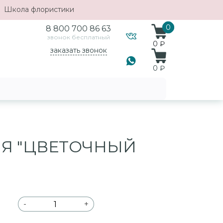
Школа флористики
0
0
8 800 700 86 63
звонок бесплатный
0 ₽
заказать звонок
0
₽
Я "ЦВЕТОЧНЫЙ
-
+