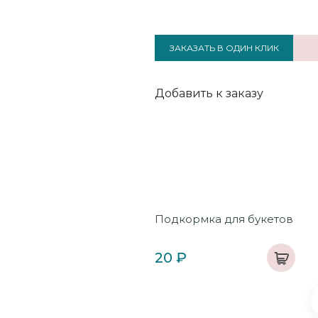
ЗАКАЗАТЬ В ОДИН КЛИК
Добавить к заказу
от «Колбаскин Мышель»
Подкормка для букетов
0 см
 250 ₽
20 ₽