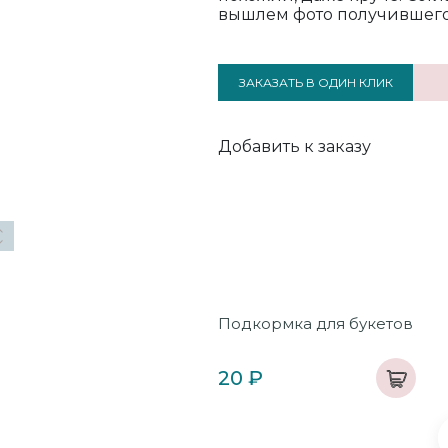
вышлем фото получившегос
ЗАКАЗАТЬ В ОДИН КЛИК
Добавить к заказу
от «Колбаскин Мышель»
Подкормка для букетов
0 см
 250 ₽
20 ₽